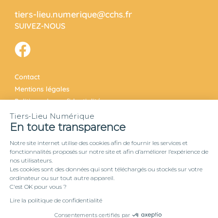
tiers-lieu.numerique@cchs.fr
SUIVEZ-NOUS
Contact
Mentions légales
Politique de confidentialité
Tiers-Lieu Numérique
En toute transparence
Notre site internet utilise des cookies afin de fournir les services et
© Copyright 2020 – Tiers-Lieu Numérique I Tous droits réservés.
fonctionnalités proposés sur notre site et afin d’améliorer l’expérience de
nos utilisateurs.
Les cookies sont des données qui sont téléchargés ou stockés sur votre
ordinateur ou sur tout autre appareil.
C'est OK pour vous ?
Lire la politique de confidentialité
Consentements certifiés par