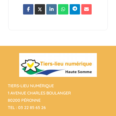
TIERS-LIEU NUMÉRIQUE
1 AVENUE CHARLES BOULANGER
80200 PÉRONNE
TEL :
03 22 85 65 26