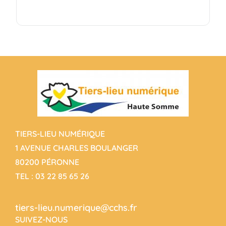
TIERS-LIEU NUMÉRIQUE
1 AVENUE CHARLES BOULANGER
80200 PÉRONNE
TEL :
03 22 85 65 26
tiers-lieu.numerique@cchs.fr
SUIVEZ-NOUS